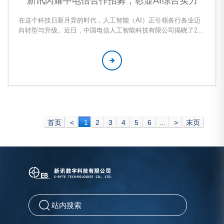
新讯闪耀中电信合作招募，彰显AI综合实力
在这个科技日新月异的时代，人工智能（AI）正引领各行各业迈
向转型与升级。近日，中国电信人工智能科技有限公司揭晓了202
4-2027年AI能力合作伙伴招募项目的入围名单，新讯数字科技有
限公司凭借其深厚的AI积累与创新实
首页
<
1
2
3
4
5
6
...
>
末页