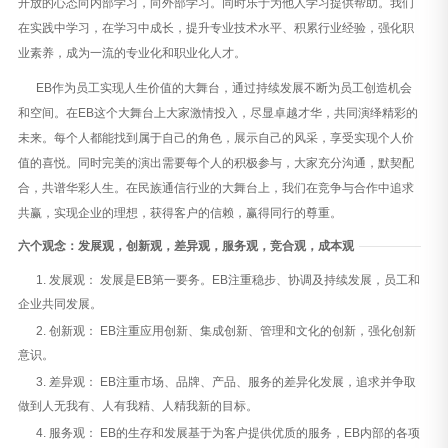
开放的心态向内部学习，向外部学习。同时乐于为他人学习提供帮助。我们
在实践中学习，在学习中成长，提升专业技术水平、积累行业经验，强化职
业素养，成为一流的专业化和职业化人才。
EB作为员工实现人生价值的大舞台，通过持续发展不断为员工创造机会
和空间。在EB这个大舞台上大家激情投入，尽显卓越才华，共同演绎精彩的
未来。每个人都能找到属于自己的角色，展示自己的风采，享受实现个人价
值的喜悦。同时完美的演出需要每个人的积极参与，大家充分沟通，默契配
合，共谱华彩人生。在民族通信行业的大舞台上，我们在竞争与合作中追求
共赢，实现企业的理想，获得客户的信赖，赢得同行的尊重。
六个观念：发展观，创新观，差异观，服务观，竞合观，成本观
1. 发展观： 发展是EB第一要务。EB注重稳步、协调及持续发展，员工和
企业共同发展。
2. 创新观： EB注重应用创新、集成创新、管理和文化的创新，强化创新
意识。
3. 差异观： EB注重市场、品牌、产品、服务的差异化发展，追求并争取
做到人无我有、人有我精、人精我新的目标。
4. 服务观： EB的生存和发展基于为客户提供优质的服务，EB内部的各项